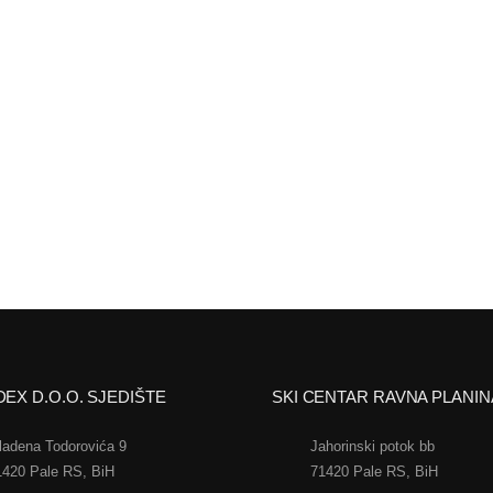
EX D.O.O. SJEDIŠTE
SKI CENTAR RAVNA PLANIN
ladena Todorovića 9
Jahorinski potok bb
1420 Pale RS, BiH
71420 Pale RS, BiH