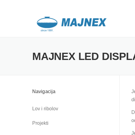
Skip
to
content
MAJNEX LED DISPL
Navigacija
J
d
Lov i ribolov
D
o
Projekti
J