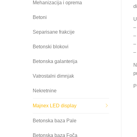
Mehanizacija i oprema
d
Betoni
U
–
Separisane frakcije
–
–
Betonski blokovi
–
Betonska galanterija
N
p
Vatrostalni dimnjak
P
Nekretnine
Majnex LED display
Betonska baza Pale
Betonska baza Foča