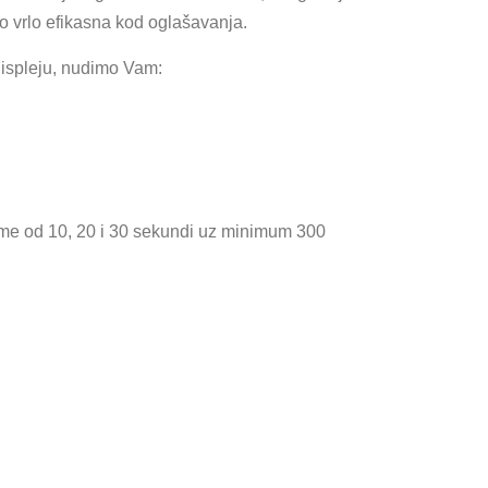
ao vrlo efikasna kod oglašavanja.
displeju, nudimo Vam:
ame od 10, 20 i 30 sekundi uz minimum 300