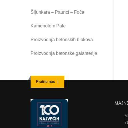
Šljunkara – Paunci – Foča
Kamenolom Pale
Proizvodnja betonskih blokova
Proizvodnja betonske galanterije
Pratite nas
MAJND
M
7