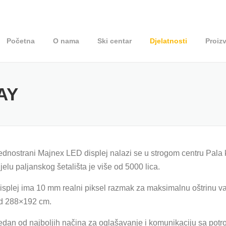
Početna
O nama
Ski centar
Djelatnosti
Proiz
AY
ednostrani Majnex LED displej nalazi se u strogom centru Pal
ijelu paljanskog šetališta je više od 5000 lica.
isplej ima 10 mm realni piksel razmak za maksimalnu oštrinu va
d 288×192 cm.
edan od najboljih načina za oglašavanje i komunikaciju sa potroš