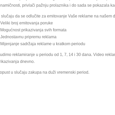
inamičnosti, privlači pažnju prolaznika i do sada se pokazala k
 slučaju da se odlučite za emitovanje Vaše reklame na našem 
 Veliki broj emitovanja poruke
 Mogućnost prikazivanja svih formata
 Jednostavnu pripremu reklama
 Mijenjanje sadržaja reklame u kratkom periodu
udimo reklamiranje u periodu od 1, 7, 14 i 30 dana. Video rekl
rikazivanja dnevno.
opust u slučaju zakupa na duži vremenski period.