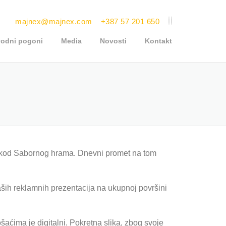
majnex@majnex.com
+387 57 201 650
vodni pogoni
Media
Novosti
Kontakt
a kod Sabornog hrama. Dnevni promet na tom
ših reklamnih prezentacija na ukupnoj površini
aćima je digitalni. Pokretna slika, zbog svoje