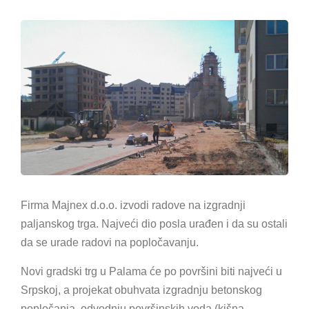
Firma Majnex d.o.o. izvodi radove na izgradnji
paljanskog trga. Najveći dio posla urađen i da su ostali
da se urade radovi na popločavanju.
Novi gradski trg u Palama će po površini biti najveći u
Srpskoj, a projekat obuhvata izgradnju betonskog
popločanja, odvodnju površinskih voda (kišna