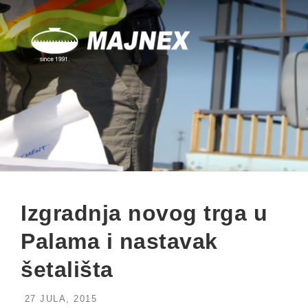
Skip
to
content
Izgradnja novog trga u
Palama i nastavak
šetališta
27 JULA, 2015