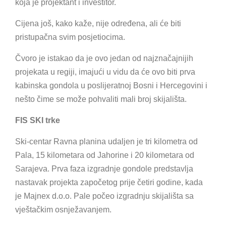
koja je projektant i investitor.
Cijena još, kako kaže, nije određena, ali će biti
pristupačna svim posjetiocima.
Čvoro je istakao da je ovo jedan od najznačajnijih
projekata u regiji, imajući u vidu da će ovo biti prva
kabinska gondola u poslijeratnoj Bosni i Hercegovini i
nešto čime se može pohvaliti mali broj skijališta.
FIS SKI trke
Ski-centar Ravna planina udaljen je tri kilometra od
Pala, 15 kilometara od Jahorine i 20 kilometara od
Sarajeva. Prva faza izgradnje gondole predstavlja
nastavak projekta započetog prije četiri godine, kada
je Majnex d.o.o. Pale počeo izgradnju skijališta sa
vještačkim osnježavanjem.