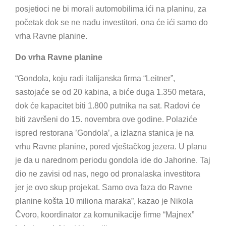
posjetioci ne bi morali automobilima ići na planinu, za
početak dok se ne nađu investitori, ona će ići samo do
vrha Ravne planine.
Do vrha Ravne planine
“Gondola, koju radi italijanska firma “Leitner”,
sastojaće se od 20 kabina, a biće duga 1.350 metara,
dok će kapacitet biti 1.800 putnika na sat. Radovi će
biti završeni do 15. novembra ove godine. Polaziće
ispred restorana ’Gondola’, a izlazna stanica je na
vrhu Ravne planine, pored vještačkog jezera. U planu
je da u narednom periodu gondola ide do Jahorine. Taj
dio ne zavisi od nas, nego od pronalaska investitora
jer je ovo skup projekat. Samo ova faza do Ravne
planine košta 10 miliona maraka”, kazao je Nikola
Čvoro, koordinator za komunikacije firme “Majnex”