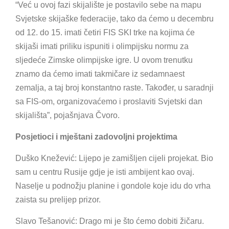
“Već u ovoj fazi skijalište je postavilo sebe na mapu
Svjetske skijaške federacije, tako da ćemo u decembru
od 12. do 15. imati četiri FIS SKI trke na kojima će
skijaši imati priliku ispuniti i olimpijsku normu za
sljedeće Zimske olimpijske igre. U ovom trenutku
znamo da ćemo imati takmičare iz sedamnaest
zemalja, a taj broj konstantno raste. Također, u saradnji
sa FIS-om, organizovaćemo i proslaviti Svjetski dan
skijališta”, pojašnjava Čvoro.
Posjetioci i mještani zadovoljni projektima
Duško Knežević: Lijepo je zamišljen cijeli projekat. Bio
sam u centru Rusije gdje je isti ambijent kao ovaj.
Naselje u podnožju planine i gondole koje idu do vrha
zaista su prelijep prizor.
Slavo Tešanović: Drago mi je što ćemo dobiti žičaru.