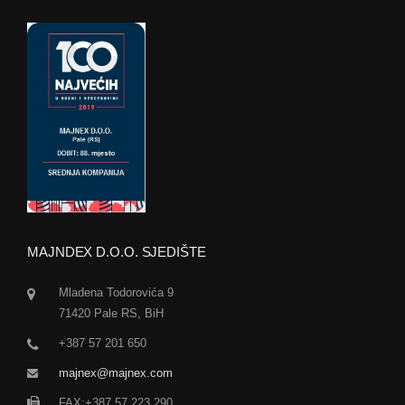
MAJNDEX D.O.O. SJEDIŠTE
Mladena Todorovića 9
71420 Pale RS, BiH
+387 57 201 650
majnex@majnex.com
FAX:+387 57 223 290